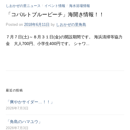
しおかぜの里ニュース
イベント情報
海水浴場情報
/
/
「コバルトブルービーチ」海開き情報！！
Posted
on
2018年6月11日
by
しおかぜの里角島
７月７日(土)～８月３１日(金)の開設期間です。 海浜清掃等協力
金 大人700円、小学生400円です。 シャワ...
最近の投稿
「爽やかサイダー…！！」
2026年7月3日
「角島のハマユウ」
2026年7月3日