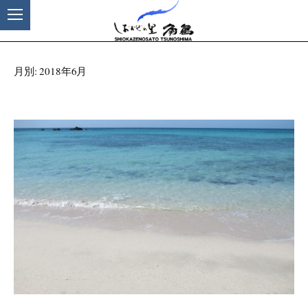
月別: 2018年6月
コ
ン
テ
ン
ツ
へ
ス
キ
ッ
プ