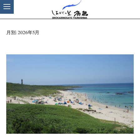
月別: 2026年5月
コ
ン
テ
ン
ツ
へ
ス
キ
ッ
プ