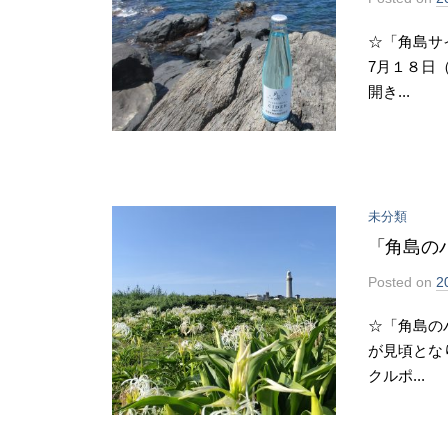
ス
☆「角島サ
キ
7月１８日
ッ
開き...
プ
未分類
「角島の
Posted
on
2
☆「角島の
が見頃とな
クルポ...