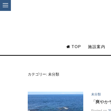
TOP
施設案内
カテゴリー: 未分類
コ
ン
テ
未分類
ン
「爽やか
ツ
へ
Posted
on
2