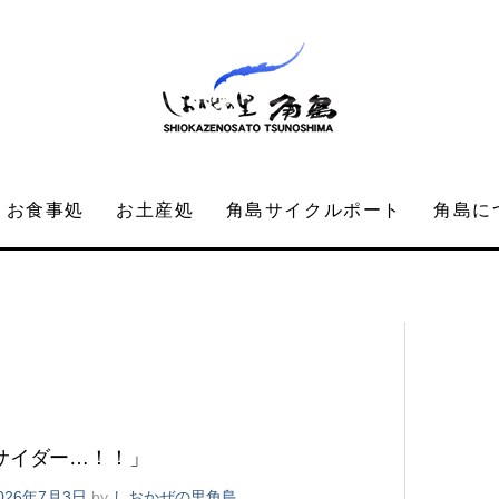
お食事処
お土産処
角島サイクルポート
角島に
サイダー…！！」
026年7月3日
by
しおかぜの里角島