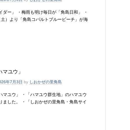
イダー」 ・梅雨も明け毎日が「角島日和」 ・
（土）より「角島コバルトブルービーチ」が海
ハマユウ」
026年7月3日
by
しおかぜの里角島
ハマユウ」 ・「ハマユウ群生地」のハマユウ
りました。 ・「しおかぜの里角島・角島サイ