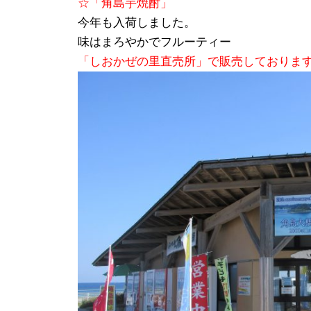
☆「角島芋焼酎」
ス
今年も入荷しました。
キ
味はまろやかでフルーティー
ッ
「しおかぜの里直売所」で販売しておりま
プ