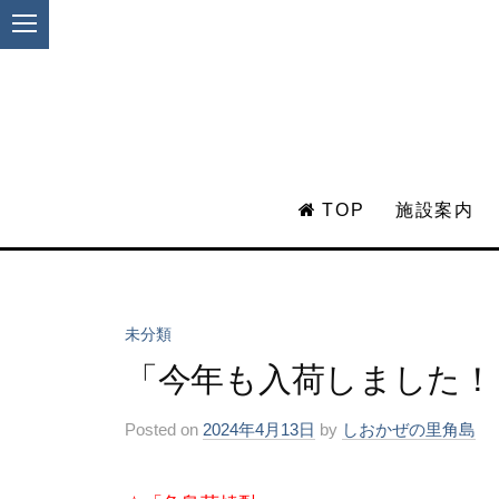
TOP
施設案内
未分類
コ
ン
「今年も入荷しました！
テ
ン
Posted
on
2024年4月13日
by
しおかぜの里角島
ツ
へ