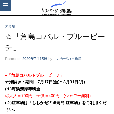
未分類
コ
ン
☆「角島コバルトブルービー
テ
チ」
ン
ツ
Posted
on
2020年7月15日
by
しおかぜの里角島
へ
ス
キ
♦「角島コバルトブルービーチ」
ッ
☆海開き：期間 7月17日(金)〜8月31日(月)
プ
(１)海浜清掃等料金
◎大人＝700円 子供＝400円 (シャワー無料)
(２)駐車場は「しおかぜの里角島 駐車場」をご利用くだ
さい。